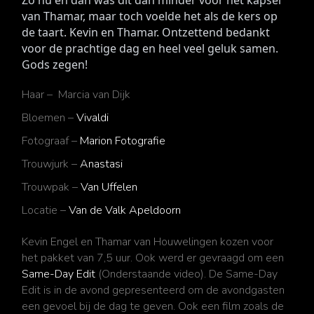
Zo nu en dan was dit dan minder voor het kapsel 
van Thamar, maar toch voelde het als de kers op 
de taart. Kevin en Thamar. Ontzettend bedankt 
voor de prachtige dag en heel veel geluk samen. 
Gods zegen!
Haar –
Marcia van Dijk
Bloemen –
Vivaldi
Fotograaf –
Marion Fotografie
Trouwjurk –
Anastasi
Trouwpak –
Van Uffelen
Locatie –
Van de Valk Apeldoorn
Kevin Engel en Thamar van Houwelingen
kozen voor
het pakket van 7,5 uur. Ook werd er gevraagd om een
Same-Day Edit
(Onderstaande video). De Same-Day
Edit is in de avond gepresenteerd om de avondgasten
een gevoel bij de dag te geven. Ook een film zoals de