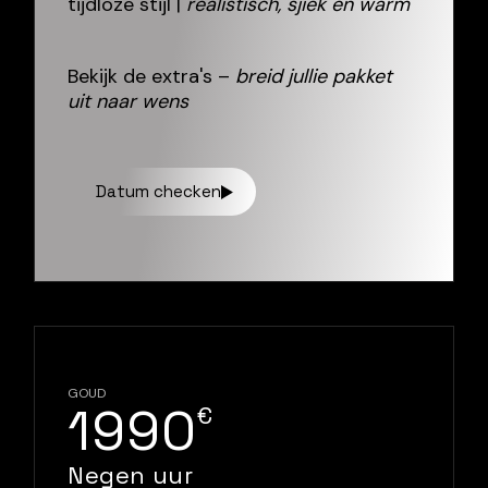
tijdloze stijl |
realistisch, sjiek en warm
Bekijk de extra's –
breid jullie pakket
uit naar wens
Datum checken
GOUD
1990
€
Negen uur