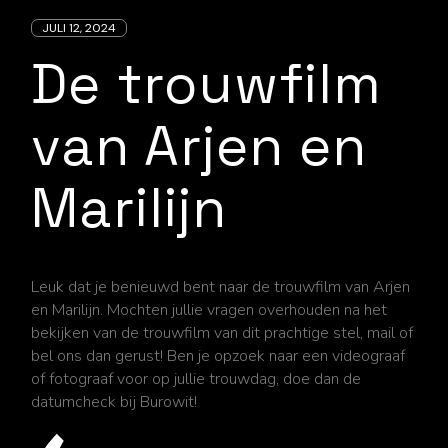
JULI 12, 2024
De trouwfilm
van Arjen en
Marilijn
Leuk dat je benieuwd bent naar de trouwfilm van Arjen
en Marilijn. Mochten jullie vragen overhouden na het
bekijken van de trouwfilm van dit prachtige stel, mail of
bel ons dan gerust! Ben je opzoek naar een videograaf
of fotograaf voor op jullie trouwdag, doe dan de
datumcheck bij Burowit!