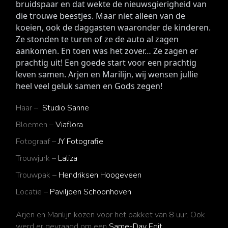
bruidspaar en dat wekte de nieuwsgierigheid van 
die trouwe beestjes. Maar niet alleen van de 
koeien, ook de daggasten waaronder de kinderen. 
Ze stonden te turen of ze de auto al zagen 
aankomen. En toen was het zover… Ze zagen er 
prachtig uit! Een goede start voor een prachtig 
leven samen. Arjen en Marilijn, wij wensen jullie 
heel veel geluk samen en Gods zegen!
Haar –
Studio Sanne
Bloemen –
Viaflora
Fotograaf –
JY Fotografie
Trouwjurk –
Laliza
Trouwpak –
Hendriksen Hoogeveen
Locatie –
Paviljoen Schoonhoven
Arjen en Marilijn
kozen voor het pakket van 8 uur. Ook
werd er gevraagd om een
Same-Day Edit