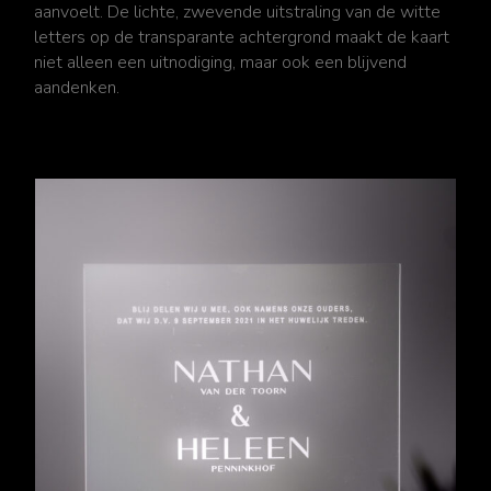
aanvoelt. De lichte, zwevende uitstraling van de witte
letters op de transparante achtergrond maakt de kaart
niet alleen een uitnodiging, maar ook een blijvend
aandenken.