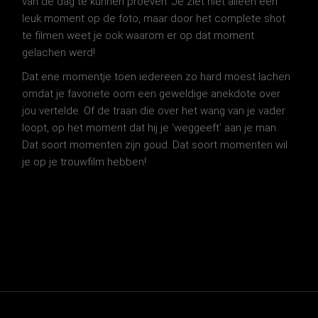
van de dag te kunnen proeven. Je ziet niet alleen een
leuk moment op de foto, maar door het complete shot
te filmen weet je ook waarom er op dat moment
gelachen werd!
Dat ene momentje toen iedereen zo hard moest lachen
omdat je favoriete oom een geweldige anekdote over
jou vertelde. Of de traan die over het wang van je vader
loopt, op het moment dat hij je ‘weggeeft’ aan je man.
Dat soort momenten zijn goud. Dat soort momenten wil
je op je trouwfilm
hebben!