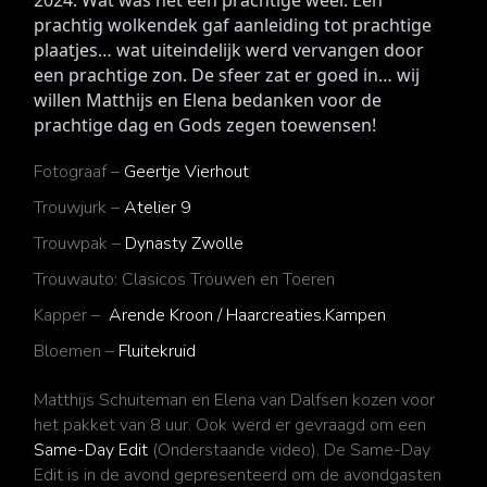
2024. Wat was het een prachtige weer. Een 
prachtig wolkendek gaf aanleiding tot prachtige 
plaatjes… wat uiteindelijk werd vervangen door 
een prachtige zon. De sfeer zat er goed in… wij 
willen Matthijs en Elena bedanken voor de 
prachtige dag en Gods zegen toewensen!
Fotograaf –
Geertje Vierhout
Trouwjurk –
Atelier 9
Trouwpak –
Dynasty Zwolle
Trouwauto:
Clasicos Trouwen en Toeren
Kapper –
Arende Kroon / Haarcreaties.Kampen
Bloemen –
Fluitekruid
Matthijs Schuiteman en Elena van Dalfsen
kozen voor
het pakket van 8 uur. Ook werd er gevraagd om een
Same-Day Edit
(Onderstaande video). De Same-Day
Edit is in de avond gepresenteerd om de avondgasten