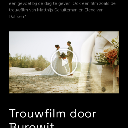
een gevoel bij de dag te geven. Ook een film zoals de
trouwfilm van Matthijs Schuiteman en Elena van
Dalfsen
?
Trouwfilm door
Burowit