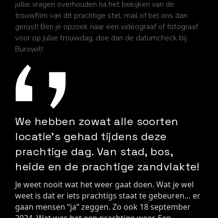
jullie vragen overhouden na het bekijken van de
trouwfilm van dit prachtige stel, mail of bel ons dan
gerust! Ben je opzoek naar een videograaf of fotograaf
voor op jullie trouwdag, doe dan de datumcheck bij
Burowit!
We hebben zowat alle soorten
locatie’s gehad tijdens deze
prachtige dag. Van stad, bos,
heide en de prachtige zandvlakte!
Je weet nooit wat het weer gaat doen. Wat je wel 
weet is dat er iets prachtigs staat te gebeuren… er 
gaan mensen “ja” zeggen. Zo ook 18 september 